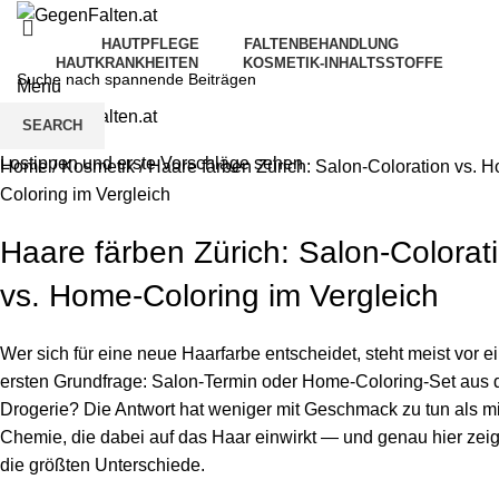
HAUTPFLEGE
FALTENBEHANDLUNG
HAUTKRANKHEITEN
KOSMETIK-INHALTSSTOFFE
Menu
SEARCH
Lostippen und erste Vorschläge sehen
Home
/
Kosmetik
/
Haare färben Zürich: Salon-Coloration vs. 
Coloring im Vergleich
Haare färben Zürich: Salon-Colorat
vs. Home-Coloring im Vergleich
Wer sich für eine neue Haarfarbe entscheidet, steht meist vor e
ersten Grundfrage: Salon-Termin oder Home-Coloring-Set aus 
Drogerie? Die Antwort hat weniger mit Geschmack zu tun als mi
Chemie, die dabei auf das Haar einwirkt — und genau hier zei
die größten Unterschiede.