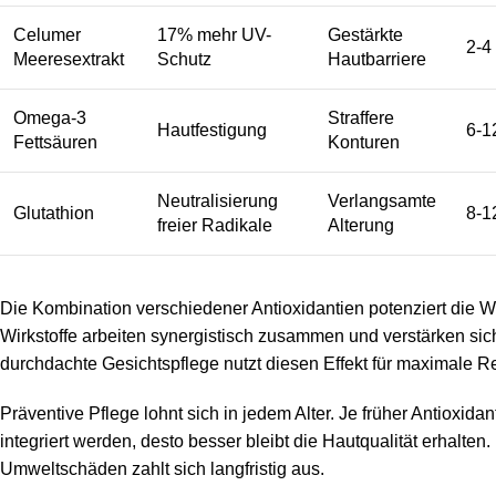
Celumer
17% mehr UV-
Gestärkte
2-4
Meeresextrakt
Schutz
Hautbarriere
Omega-3
Straffere
Hautfestigung
6-1
Fettsäuren
Konturen
Neutralisierung
Verlangsamte
Glutathion
8-1
freier Radikale
Alterung
Die Kombination verschiedener Antioxidantien potenziert die W
Wirkstoffe arbeiten synergistisch zusammen und verstärken sic
durchdachte Gesichtspflege nutzt diesen Effekt für maximale Re
Präventive Pflege lohnt sich in jedem Alter. Je früher Antioxidan
integriert werden, desto besser bleibt die Hautqualität erhalten
Umweltschäden zahlt sich langfristig aus.