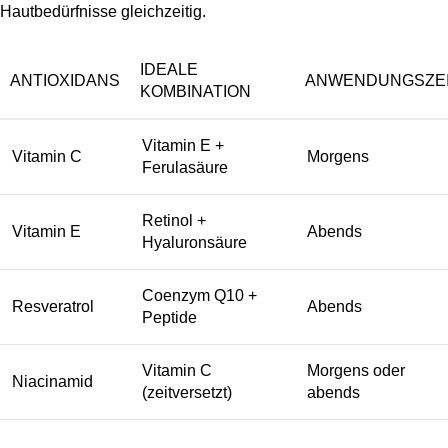
Hautbedürfnisse gleichzeitig.
IDEALE
ANTIOXIDANS
ANWENDUNGSZE
KOMBINATION
Vitamin E +
Vitamin C
Morgens
Ferulasäure
Retinol +
Vitamin E
Abends
Hyaluronsäure
Coenzym Q10 +
Resveratrol
Abends
Peptide
Vitamin C
Morgens oder
Niacinamid
(zeitversetzt)
abends