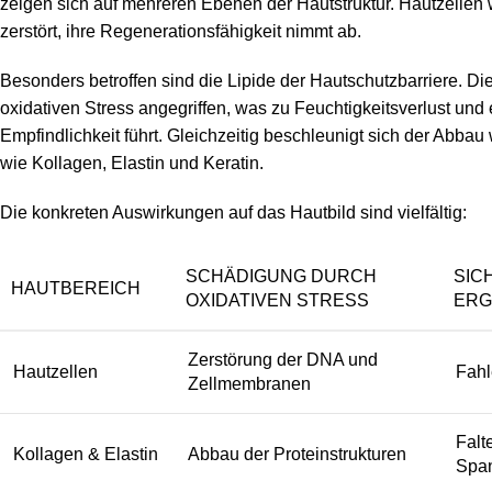
zeigen sich auf mehreren Ebenen der Hautstruktur. Hautzellen
zerstört, ihre Regenerationsfähigkeit nimmt ab.
Besonders betroffen sind die Lipide der Hautschutzbarriere. D
oxidativen Stress angegriffen, was zu Feuchtigkeitsverlust und 
Empfindlichkeit führt. Gleichzeitig beschleunigt sich der Abbau 
wie Kollagen, Elastin und Keratin.
Die konkreten Auswirkungen auf das Hautbild sind vielfältig:
SCHÄDIGUNG DURCH
SIC
HAUTBEREICH
OXIDATIVEN STRESS
ERG
Zerstörung der DNA und
Hautzellen
Fahl
Zellmembranen
Falt
Kollagen & Elastin
Abbau der Proteinstrukturen
Span