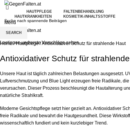
HAUTPFLEGE
FALTENBEHANDLUNG
HAUTKRANKHEITEN
KOSMETIK-INHALTSSTOFFE
Menu
SEARCH
Lostippen und erste Vorschläge sehen
Home
/
Hautpflege
/
Antioxidativer Schutz für strahlende Haut
Antioxidativer Schutz für strahlend
Unsere Haut ist täglich zahlreichen Belastungen ausgesetzt. U
Luftverschmutzung und Blue Light erzeugen freie Radikale, die
verursachen. Dieser Prozess beschleunigt die Hautalterung und
natürliche Strahlkraft.
Moderne Gesichtspflege setzt hier gezielt an. Antioxidativer Schu
freie Radikale und bewahrt die Hautgesundheit. Diese Wirkstof
wissenschaftlich fundiert und kein kurzlebiger Trend.