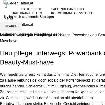
HAUTPFLEGE
FALTENBEHANDLUNG
HAUTKRANKHEITEN
KOSMETIK-INHALTSSTOFFE
Menu
SEARCH
Lostippen und erste Vorschläge sehen
Home
/
Hautpflege
/
Hautpflege unterwegs: Powerbank als Bea
Must-have
Hautpflege unterwegs: Powerbank 
Beauty-Must-have
Wer regelmäßig reist, kennt das Dilemma: Die Heimroutine funk
zu Hause reibungslos, doch sobald der Koffer gepackt ist, gerät
durcheinander. Schlechte Luft im Flugzeug, wechselndes Klima
Zeitzonenstress und Hotelwasser mit hohem Kalkgehalt setzen
zu. Gleichzeitig wächst das Arsenal an akkubetriebenen
Beautywerkzeugen stetig. Elektrische Gesichtsreinigungsbürst